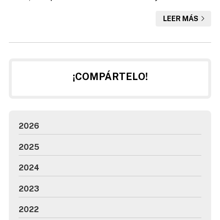
Coruña y Ferrol, lo vemos a diario: filtraciones, humedades
LEER MÁS
y goteras que acaban afectando al confort de tu casa y
disparando el gasto en calefacción o aire acondicionado.
Dicho lo anterior, ahora no te vamos a sorprender cuando
te digamos que una correcta imperm...
¡COMPÁRTELO!
2026
2025
2024
2023
2022