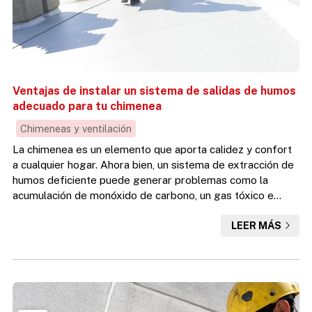
Ventajas de instalar un sistema de salidas de humos
adecuado para tu chimenea
Chimeneas y ventilación
La chimenea es un elemento que aporta calidez y confort
a cualquier hogar. Ahora bien, un sistema de extracción de
humos deficiente puede generar problemas como la
acumulación de monóxido de carbono, un gas tóxico e
inodoro, así como el riesgo de incendios y la acumulación
LEER MÁS
de hollín en el interior de la vivienda. Por ello, para
disfrutar de sus beneficios de forma segura y eficiente,
resulta imprescindible contar con un buen sistema de
salidas de humos como los que instalamos en Desafío
Vertica...