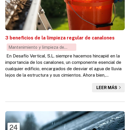
3 beneficios de la limpieza regular de canalones
Mantenimiento y limpieza de
canalones
En Desafío Vertical, S.L. siempre hacemos hincapié en la
importancia de los canalones, un componente esencial de
cualquier edificio, encargados de desviar el agua de lluvia
lejos de la estructura y sus cimientos. Ahora bien,
lamentablemente estos elementos son a menudo son
LEER MÁS
olvidados hasta que surge un problema. La limpieza
regular de canalones es una tarea de mantenimiento
crucial que previene daños costosos y prolonga la vida útil
de tu propiedad. Sin más dilación, en este nuevo post que
te ...
24