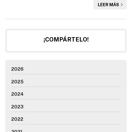
LEER MÁS
cabeza y gastos a largo plazo. Te contamos todo lo que
necesitas saber al respecto. 1. Limpieza regular: la clave
del éxito La acumulación de hojas, ramas, tierra y otros
escombros es la principal causa de obstrucciones en los
c...
¡COMPÁRTELO!
2026
2025
2024
2023
2022
2021