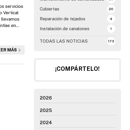
os servicios
Cubiertas
20
o Vertical
Reparación de tejados
y llevamos
4
ntías en
Instalación de canalones
1
ción o
n Desaf...
TODAS LAS NOTICIAS
173
EER MÁS
¡COMPÁRTELO!
2026
2025
2024