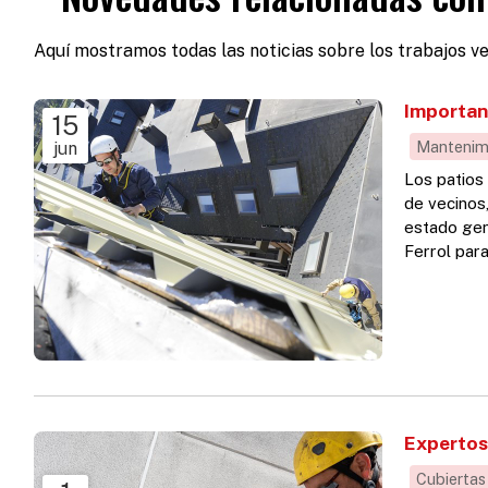
Aquí mostramos todas las noticias sobre los trabajos ve
Importan
15
Mantenim
jun
Los patios
de vecinos
estado gen
Ferrol par
cubiertas,
solución a
surgir...
Expertos
Cubiertas