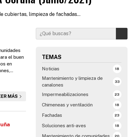
e cubiertas, limpieza de fachadas...
omunidades
TEMAS
ara el buen
ios en
Noticias
18
ones,
ia para dar
Mantenimiento y limpieza de
33
e pueda
canalones
Impermeabilizaciones
23
EER MÁS
Chimeneas y ventilación
18
Fachadas
23
ruña
Soluciones anti-aves
18
Mantenimiento de comunidades
20