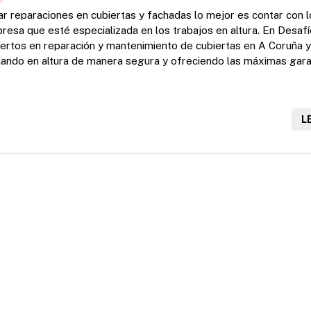
ar reparaciones en cubiertas y fachadas lo mejor es contar con l
resa que esté especializada en los trabajos en altura. En Desafí
rtos en reparación y mantenimiento de cubiertas en A Coruña 
jando en altura de manera segura y ofreciendo las máximas gara
rabajos tanto de instalación de nuevas cubiertas como de repara
ión de cubiertas antiguas. Servicios de reparación de cubiertas E
L