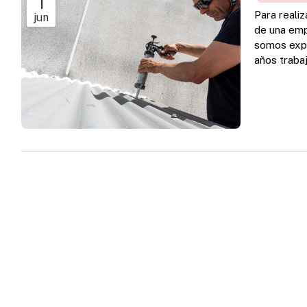
1
Para realiz
jun
de una emp
somos expe
años traba
nuestros t
rehabilitac