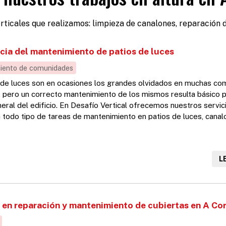
rticales que realizamos: limpieza de canalones, reparación d
cia del mantenimiento de patios de luces
iento de comunidades
 de luces son en ocasiones los grandes olvidados en muchas c
, pero un correcto mantenimiento de los mismos resulta básico p
eral del edificio. En Desafío Vertical ofrecemos nuestros servic
a todo tipo de tareas de mantenimiento en patios de luces, canal
 etc. Nuestros profesionales llevan años ofreciendo su experienc
 comunidades en A Coruña y Ferrol ante cualquier imprevisto qu
L
 en reparación y mantenimiento de cubiertas en A Co