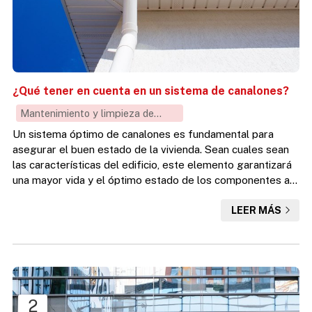
¿Qué tener en cuenta en un sistema de canalones?
Mantenimiento y limpieza de
canalones
Un sistema óptimo de canalones es fundamental para
asegurar el buen estado de la vivienda. Sean cuales sean
las características del edificio, este elemento garantizará
una mayor vida y el óptimo estado de los componentes a
largo plazo, evitando su deterioro y posibles problemas
LEER MÁS
que podrían llegar a presentarse en la infraestructura del
inmueble. ¿Qué evita este tipo de componente? ¿Qué
debemos tener en cuenta cuando se trata de buscar la
mejor solución para nuestro hogar? Los especialistas de
D...
2