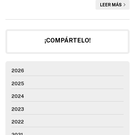
LEER MÁS
extremar el cuidado para que en todo momento nuestro
inmueble luzca de forma espléndida. Por ello, no se debe
descuidar tampoco un revestimiento óptimo para la
fachada, algo imprescindible para mantener protedigo al
edificio de ...
¡COMPÁRTELO!
2026
2025
2024
2023
2022
2021