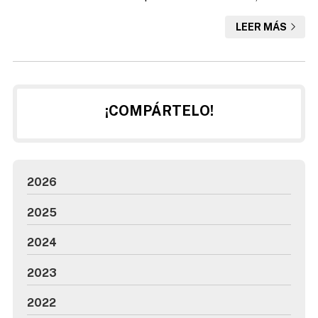
pueden resultar gravemente perjudiciales para la salud. Es
LEER MÁS
por eso que, desde Desafío Vertical SL, empresa
especialista en rehabilitaciones en A Coruña,
recomendamos realizar un mantenimiento adecuado de la
cubierta, para asegurar un buen estado de la misma. De
esta manera, evita...
¡COMPÁRTELO!
2026
2025
2024
2023
2022