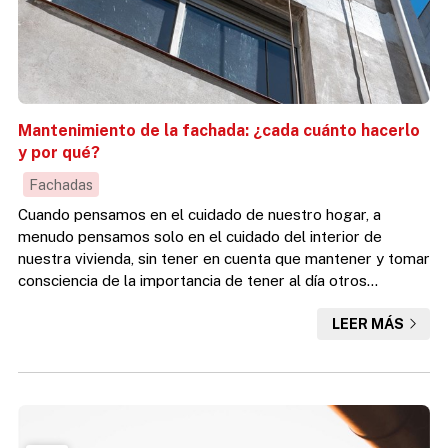
Mantenimiento de la fachada: ¿cada cuánto hacerlo
y por qué?
Fachadas
Cuando pensamos en el cuidado de nuestro hogar, a
menudo pensamos solo en el cuidado del interior de
nuestra vivienda, sin tener en cuenta que mantener y tomar
consciencia de la importancia de tener al día otros
espacios y aspectos del inmueble, como la fachada, es de
LEER MÁS
vital importancia si pretendemos prolongar la vida útil de
nuestro edificio. Justo es esta cuestión la que queremos
abordar hoy desde Desafío Vertical, especialistas en
trabajos verticales en A Coruña: la importancia del
mantenimi...