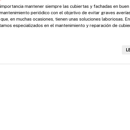
l importancia mantener siempre las cubiertas y fachadas en buen
 mantenimiento periódico con el objetivo de evitar graves avería
que, en muchas ocasiones, tienen unas soluciones laboriosas. E
stamos especializados en el mantenimiento y reparación de cubie
as como en comunidades de vecinos o naves industriales. Gracias
rticales podemos acceder con facilidad a cualquier cubierta y re
L