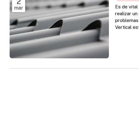
2
Es de vita
mar
realizar un
problemas 
Vertical e
en viviend
trabajos ve
traba...