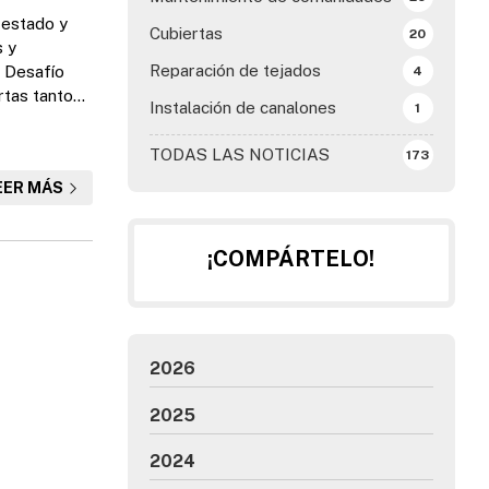
 estado y
Cubiertas
20
s y
Reparación de tejados
n Desafío
4
rtas tanto
Instalación de canalones
1
 a los
alizar los
TODAS LAS NOTICIAS
173
EER MÁS
¡COMPÁRTELO!
2026
2025
2024