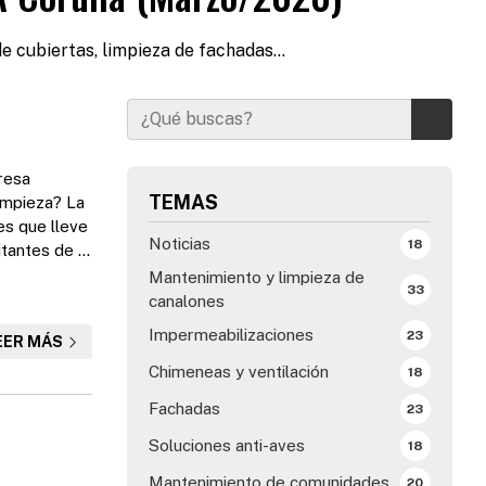
e cubiertas, limpieza de fachadas...
resa
TEMAS
limpieza? La
es que lleve
Noticias
18
itantes de la
trabajos
Mantenimiento y limpieza de
33
rienc...
canalones
Impermeabilizaciones
23
EER MÁS
Chimeneas y ventilación
18
Fachadas
23
Soluciones anti-aves
18
Mantenimiento de comunidades
20