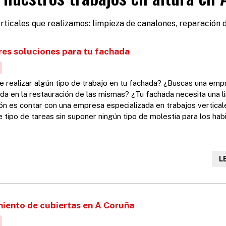
rticales que realizamos: limpieza de canalones, reparación d
res soluciones para tu fachada
e realizar algún tipo de trabajo en tu fachada? ¿Buscas una emp
ada en la restauración de las mismas? ¿Tu fachada necesita una 
ón es contar con una empresa especializada en trabajos vertical
 tipo de tareas sin suponer ningún tipo de molestia para los hab
ón. En Desafío Vertical contamos con un equipo de expertos en 
. No utilizamos ningún tipo de andamio y tenemos una amplia expe
L
iento de cubiertas en A Coruña