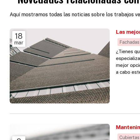
Aquí mostramos todas las noticias sobre los trabajos ve
Las mejo
18
Fachadas
mar
¿Tienes qu
especializ
mejor opci
a cabo este
construcci
verticales
Mantenim
Cubiertas