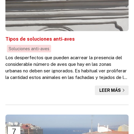
Tipos de soluciones anti-aves
Soluciones anti-aves
Los desperfectos que pueden acarrear la presencia del
considerable número de aves que hay en las zonas
urbanas no deben ser ignorados. Es habitual ver proliferar
la cantidad estos animales en las fachadas y tejados de las
viviendas, poniendo en riesgo su buen estado por las
LEER MÁS
obstrucciones y oxidaciones que ocasiones sus residuos
en los materiales de los inmuebles, además de las
posibles enfermedades que muchas veces van unidas a
ellas. Por ello se recomienda que se extremen medidas
para no hacer...
7