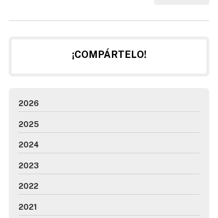
complicadas y la reducción del tiempo de la obra por no
tener que montar ningún tipo de maquinaria externa. De
este modo, desde nuestra empresa, te presentamos otros
de los t...
¡COMPÁRTELO!
2026
2025
2024
2023
2022
2021