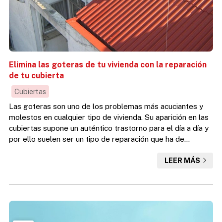
Elimina las goteras de tu vivienda con la reparación
de tu cubierta
Cubiertas
Las goteras son uno de los problemas más acuciantes y
molestos en cualquier tipo de vivienda. Su aparición en las
cubiertas supone un auténtico trastorno para el día a día y
por ello suelen ser un tipo de reparación que ha de
llevarse a cabo con urgencia. Si estás buscando una
LEER MÁS
solución para este problema, desde Desafío Vertical,
expertos en trabajos verticales en A Coruña, te contamos
cómo conseguirlo paso a paso. Por qué se producen las
goteras Las filtraciones verticales de agua suelen tene...