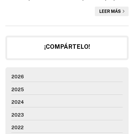
de un servicio especializado como Desafío Vertical en A
LEER MÁS
Coruña. El motivo lo encontraremos en cuestiones básicas
de seguridad y confort en el inmueble: evitar el deterioro y
mantener las cubiertas en buenas condiciones resulta
fundamental para evitar que la humedad afecte...
¡COMPÁRTELO!
2026
2025
2024
2023
2022