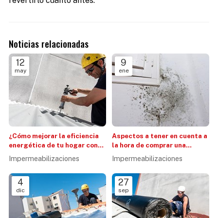
revertirlo cuanto antes.
Noticias relacionadas
12
9
may
ene
¿Cómo mejorar la eficiencia
Aspectos a tener en cuenta a
energética de tu hogar con
la hora de comprar una
una correcta
vivienda sin filtraciones de
Impermeabilizaciones
Impermeabilizaciones
impermeabilización?
agua
4
27
dic
sep