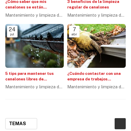
¿Cómo saber que mis
3 beneficios de la limpieza
canalones se están
regular de canalones
obstruyendo?
Mantenimiento y limpieza de
Mantenimiento y limpieza de
canalones
canalones
24
7
jul
abr
5 tips para mantener tus
¿Cuándo contactar con una
canalones libres de
empresa de trabajos
obstrucciones
verticales?
Mantenimiento y limpieza de
Mantenimiento y limpieza de
canalones
canalones
TEMAS