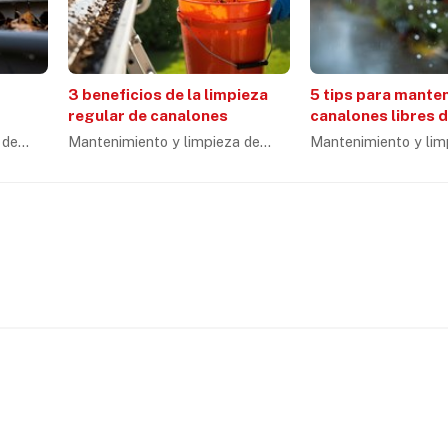
3 beneficios de la limpieza
5 tips para mante
regular de canalones
canalones libres 
obstrucciones
 de
Mantenimiento y limpieza de
Mantenimiento y lim
canalones
canalones
Servicios
 en A Coruña. Nos
Cubiertas
de canalones, reparación de
Comunidades