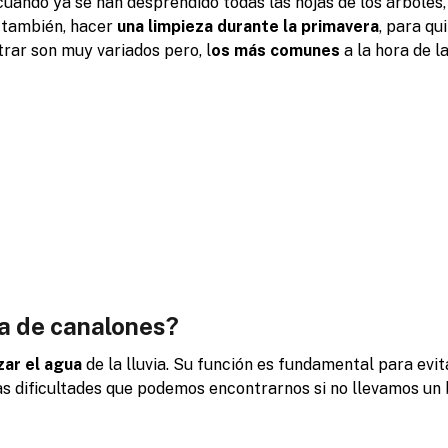
cuando ya se han desprendido todas las hojas de los árboles,
, también, hacer
una limpieza durante la primavera
, para qu
ar son muy variados pero, l
os más comunes
a la hora de l
za de canalones?
zar el agua
de la lluvia. Su función es fundamental para evit
as dificultades que podemos encontrarnos si no llevamos un