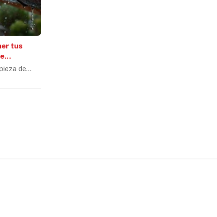
ner tus
de
pieza de
Canalones
Fachadas