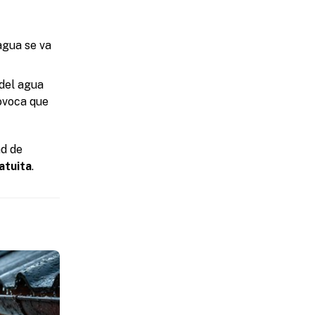
agua se va
 del agua
ovoca que
ad de
atuita
.