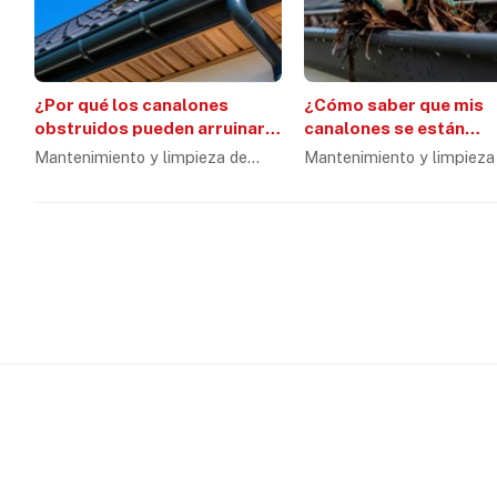
¿Por qué los canalones
¿Cómo saber que mis
obstruidos pueden arruinar
canalones se están
la fachada de tu edificio?
obstruyendo?
Mantenimiento y limpieza de
Mantenimiento y limpieza
canalones
canalones
Trabajos verticales en A Coruña
Desafío Vertical somos una empresa de trabajos verticales
especializamos en la instalación, mantenimiento y limpieza 