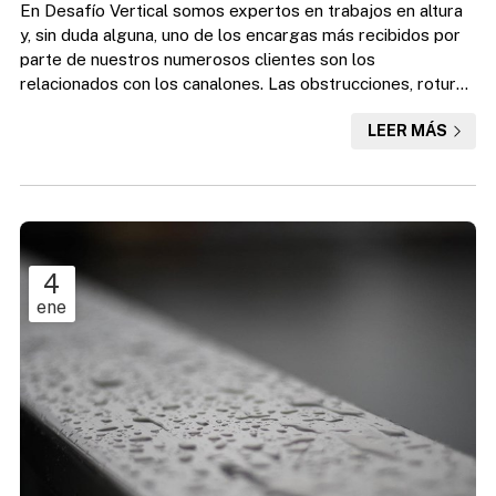
En Desafío Vertical somos expertos en trabajos en altura
y, sin duda alguna, uno de los encargas más recibidos por
parte de nuestros numerosos clientes son los
relacionados con los canalones. Las obstrucciones, roturas
o posibles desperfectos en los canalones de edificios y
LEER MÁS
viviendas unifamiliares deben solucionarse a la mayor
brevedad y nosotros ponemos a tu disposición un equipo
de trabajo preparado para resolver todo tipo de
imprevistos. Llamar a Desafío Vertical para un encargo de
reparació...
4
ene