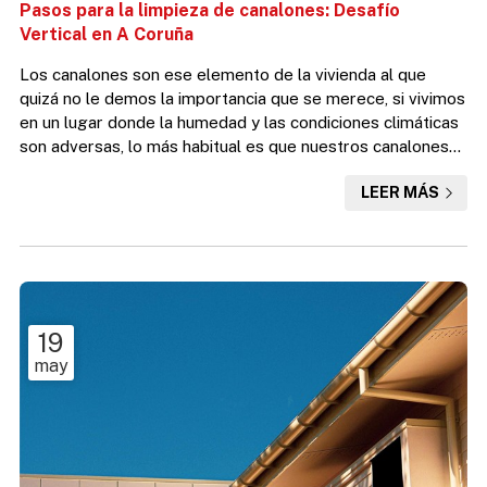
Pasos para la limpieza de canalones: Desafío
Vertical en A Coruña
Los canalones son ese elemento de la vivienda al que
quizá no le demos la importancia que se merece, si vivimos
en un lugar donde la humedad y las condiciones climáticas
son adversas, lo más habitual es que nuestros canalones
se obstruyen y se acumulen de deshechos, pudiendo
LEER MÁS
provocar: Roturas de los bajantes y grietas en los
canalones. Desgaste y quemadura de los elementos que
integran los canalones. Aparición de humedades y
filtraciones de agua. Desde Desafío Vertical, S.L. ponemos
a tu...
19
may