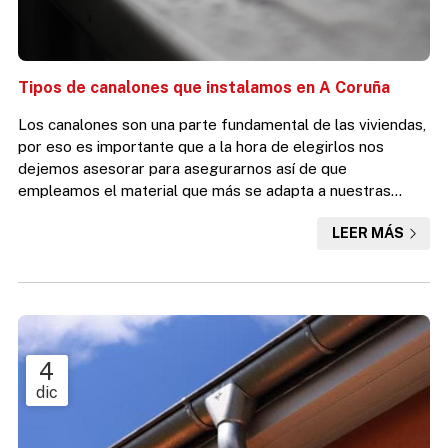
Tipos de canalones que instalamos en A Coruña
Los canalones son una parte fundamental de las viviendas,
por eso es importante que a la hora de elegirlos nos
dejemos asesorar para asegurarnos así de que
empleamos el material que más se adapta a nuestras
necesidades. Para ello, debemos buscar una empresa
LEER MÁS
profesional y que disponga de un equipo cualificado y
experimentado, como el nuestro. En Desafío Vertical
somos expertos en la instalación de canalones y bajantes
en A Coruña. Instalamos canalones de distintos tipos y
materiales, para adecu...
4
dic