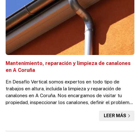
Mantenimiento, reparación y limpieza de canalones
en A Coruña
En Desafío Vertical somos expertos en todo tipo de
trabajos en altura, incluida la limpieza y reparación de
canalones en A Coruña. Nos encargamos de visitar tu
propiedad, inspeccionar los canalones, definir el problema
y solucionarlo. Mediante nuestra oferta exclusiva para
LEER MÁS
clientes de la web, podrás tener la primera inspección de
tus canalones totalmente gratuita. El equipo de
profesionales que componemos Desafío Vertical estamos
especializados en trabajar sin andamios. También en