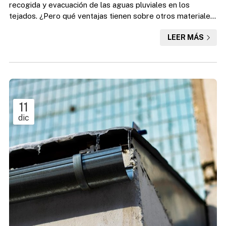
recogida y evacuación de las aguas pluviales en los
tejados. ¿Pero qué ventajas tienen sobre otros materiales
como podrían ser el aluminio, el cobre o el zinc? Como
LEER MÁS
expertos en mantenimiento, reparación y limpieza de
canalones en A Coruña y Ferrol, en este artículo te
explicamos por qué instalar canalones de PVC en tu
vivienda o negocio. Aunque recuerda una cosa muy
importante: no hay mater...
11
dic