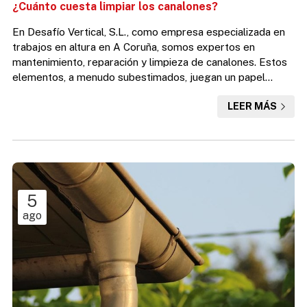
¿Cuánto cuesta limpiar los canalones?
En Desafío Vertical, S.L., como empresa especializada en
trabajos en altura en A Coruña, somos expertos en
mantenimiento, reparación y limpieza de canalones. Estos
elementos, a menudo subestimados, juegan un papel
fundamental en la protección y el buen estado de una
LEER MÁS
vivienda. Su función principal es la de recoger y dirigir el
agua de lluvia que cae sobre el tejado, impidiendo que esta
se acumule y cause daños en las paredes, cimientos, jardín
y fachada. De esta manera, se previenen humedades, f...
5
ago