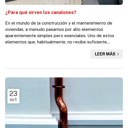
¿Para qué sirven los canalones?
En el mundo de la construcción y el mantenimiento de
viviendas, a menudo pasamos por alto elementos
aparentemente simples pero esenciales. Uno de estos
elementos que, habitualmente, no recibe suficiente
atención, pero que desempeña un papel crucial en la
LEER MÁS
protección de su hogar, son los canalones. Estas
estructuras tienen una función vital: canalizar y gestionar
adecuadamente el agua de lluvia que cae sobre su techo.
Como en Desafío Vertical, especialistas en trabajos
verticales en A Coruña, quer...
23
oct