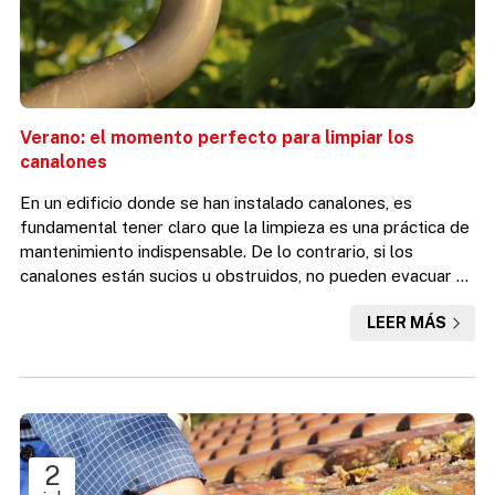
Verano: el momento perfecto para limpiar los
canalones
En un edificio donde se han instalado canalones, es
fundamental tener claro que la limpieza es una práctica de
mantenimiento indispensable. De lo contrario, si los
canalones están sucios u obstruidos, no pueden evacuar el
agua con la precisión exigible. ¿Pero cuándo es el
LEER MÁS
momento perfecto para limpiarlos? Aunque no hay una
norma que lo indique, desde Desafío Vertical, como
expertos en mantenimiento, reparación y limpieza de
canalones en A Coruña y Ferrol, queremos explicarte por
qué el verano es...
2